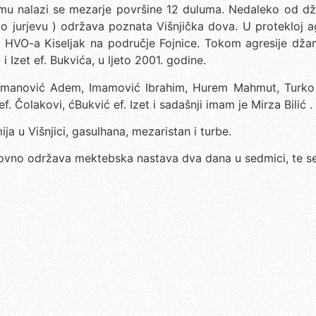
u nalazi se mezarje površine 12 duluma. Nedaleko od džam
o jurjevu ) održava poznata Višnjička dova. U protekloj ag
e HVO-a Kiseljak na područje Fojnice. Tokom agresije džami
i Izet ef. Bukvića, u ljeto 2001. godine.
i: Omanović Adem, Imamović Ibrahim, Hurem Mahmut, Turk
Čolakovi, ćBukvić ef. Izet i sadašnji imam je Mirza Bilić .
a u Višnjici, gasulhana, mezaristan i turbe.
dovno održava mektebska nastava dva dana u sedmici, te s