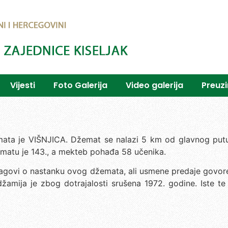
Vijesti
Foto Galerija
Video galerija
Preuz
mata je VIŠNJICA. Džemat se nalazi 5 km od glavnog putu 
matu je 143., a mekteb pohađa 58 učenika.
ragovi o nastanku ovog džemata, ali usmene predaje govor
žamija je zbog dotrajalosti srušena 1972. godine. Iste te