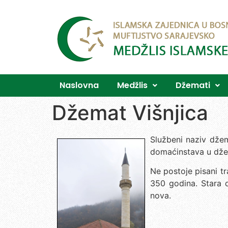
Naslovna
Medžlis
Džemati
Džemat Višnjica
Službeni naziv dže
domaćinstava u dže
Ne postoje pisani t
350 godina. Stara d
nova.