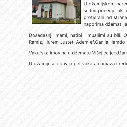
U džamijskom harem
sedmi ponedjeljak p
protjerani od stran
naporima džematlija 
Dosadasnji imami, hatibi i muallimi su bil
Ramiz, Hurem Justet, Adem ef.Ganija,Hamdo ef. 
Vakufska imovina u džematu Višnjica je: džamij
U džamiji se obavlja pet vakata namaza i re