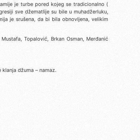
ije je turbe pored kojeg se tradicionalno (
resiji sve džematlije su bile u muhadžerluku,
ja je srušena, da bi bila obnovljena, velikim
o Mustafa, Topalović, Brkan Osman, Merđanić
e klanja džuma – namaz.