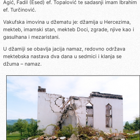
Agić, Fadil (Esed) ef. Topalović te sadasnji imam Ibrahim
ef. Turčinović.
Vakufska imovina u džematu je: džamija u Hercezima,
mekteb, imamski stan, mekteb Doci, zgrade, njive kao i
gasulhana i mezaristani.
U džamiji se obavlja jacija namaz, redovno održava
mektebska nastava dva dana u sedmici i klanja se
džuma – namaz.