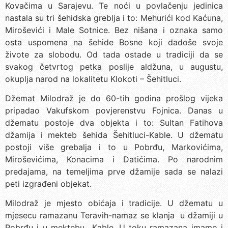
Kovačima u Sarajevu. Te noći u povlačenju jedinica
nastala su tri šehidska greblja i to: Mehurići kod Kaćuna,
Miroševići i Male Sotnice. Bez nišana i oznaka samo
osta uspomena na šehide Bosne koji dadoše svoje
živote za slobodu. Od tada ostade u tradiciji da se
svakog četvrtog petka poslije aldžuna, u augustu,
okuplja narod na lokalitetu Klokoti – Šehitluci.
Džemat Milodraž je do 60-tih godina prošlog vijeka
pripadao Vakufskom povjerenstvu Fojnica. Danas u
džematu postoje dva objekta i to: Sultan Fatihova
džamija i mekteb šehida Šehitluci-Kable. U džematu
postoji više grebalja i to u Pobrđu, Markovićima,
Miroševićima, Konacima i Datićima. Po narodnim
predajama, na temeljima prve džamije sada se nalazi
peti izgrađeni objekat.
Milodraž je mjesto obićaja i tradicije. U džematu u
mjesecu ramazanu Teravih-namaz se klanja u džamiji u
Pobrđu i u mektebu Kable. U toku ramazana imamo i