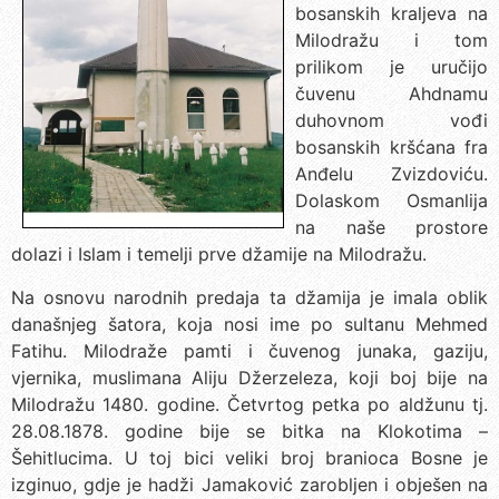
bosanskih kraljeva na
Milodražu i tom
prilikom je uručijo
čuvenu Ahdnamu
duhovnom vođi
bosanskih kršćana fra
Anđelu Zvizdoviću.
Dolaskom Osmanlija
na naše prostore
dolazi i Islam i temelji prve džamije na Milodražu.
Na osnovu narodnih predaja ta džamija je imala oblik
današnjeg šatora, koja nosi ime po sultanu Mehmed
Fatihu. Milodraže pamti i čuvenog junaka, gaziju,
vjernika, muslimana Aliju Džerzeleza, koji boj bije na
Milodražu 1480. godine. Četvrtog petka po aldžunu tj.
28.08.1878. godine bije se bitka na Klokotima –
Šehitlucima. U toj bici veliki broj branioca Bosne je
izginuo, gdje je hadži Jamaković zarobljen i obješen na