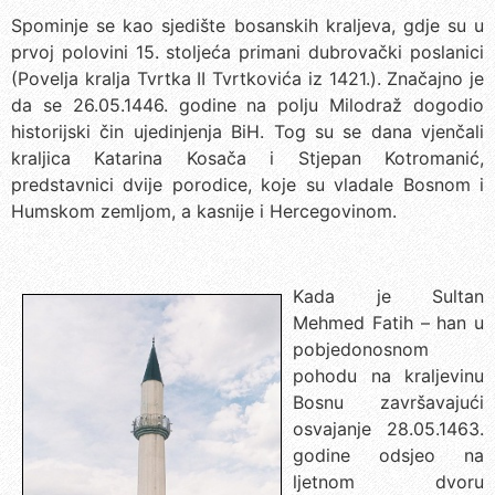
Spominje se kao sjedište bosanskih kraljeva, gdje su u
prvoj polovini 15. stoljeća primani dubrovački poslanici
(Povelja kralja Tvrtka II Tvrtkovića iz 1421.). Značajno je
da se 26.05.1446. godine na polju Milodraž dogodio
historijski čin ujedinjenja BiH. Tog su se dana vjenčali
kraljica Katarina Kosača i Stjepan Kotromanić,
predstavnici dvije porodice, koje su vladale Bosnom i
Humskom zemljom, a kasnije i Hercegovinom.
Kada je Sultan
Mehmed Fatih – han u
pobjedonosnom
pohodu na kraljevinu
Bosnu završavajući
osvajanje 28.05.1463.
godine odsjeo na
ljetnom dvoru