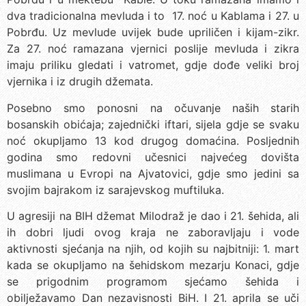
dva tradicionalna mevluda i to 17. noć u Kablama i 27. u
Pobrđu. Uz mevlude uvijek bude upriličen i kijam-zikr.
Za 27. noć ramazana vjernici poslije mevluda i zikra
imaju priliku gledati i vatromet, gdje dođe veliki broj
vjernika i iz drugih džemata.
Posebno smo ponosni na očuvanje naših starih
bosanskih obićaja; zajednički iftari, sijela gdje se svaku
noć okupljamo 13 kod drugog domaćina. Posljednih
godina smo redovni učesnici najvećeg dovišta
muslimana u Evropi na Ajvatovici, gdje smo jedini sa
svojim bajrakom iz sarajevskog muftiluka.
U agresiji na BIH džemat Milodraž je dao i 21. šehida, ali
ih dobri ljudi ovog kraja ne zaboravljaju i vode
aktivnosti sjećanja na njih, od kojih su najbitniji: 1. mart
kada se okupljamo na šehidskom mezarju Konaci, gdje
se prigodnim programom sjećamo šehida i
obilježavamo Dan nezavisnosti BiH. I 21. aprila se uči